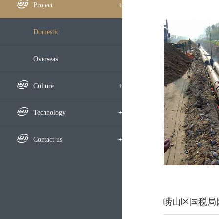
Framework
Company News
Project
+
Subsidiary
Notice
Domestic
Development History
Bidding Information
Overseas
Honors
Media Focus
Culture
+
Video
Culture
Technology
+
Employees
Research Highlight
Contact us
+
Learning Exchange
Research Results
Recruitment
Party-Masses Work
Technical Exchange
Map
崂山区国税局