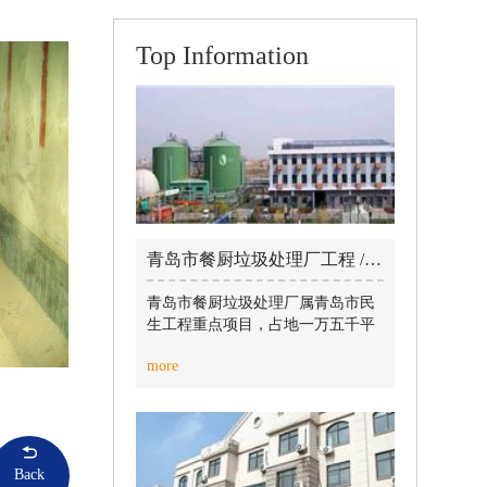
Top Information
青岛市餐厨垃圾处理厂工程 / 2019-07-10
青岛市餐厨垃圾处理厂属青岛市民
生工程重点项目，占地一万五千平
方米，建筑面积3135.2m2。本工程
more
于2012年10月8日开工，2014年1月
14日通过竣工验收。本工程采用目
前国际上技术最成熟的“预处理+厌
氧发酵+沼气利用+生物柴油提取”工
艺和先进生产设备。本工程包含预
Back
处理车间、厌氧罐、均质池、废水