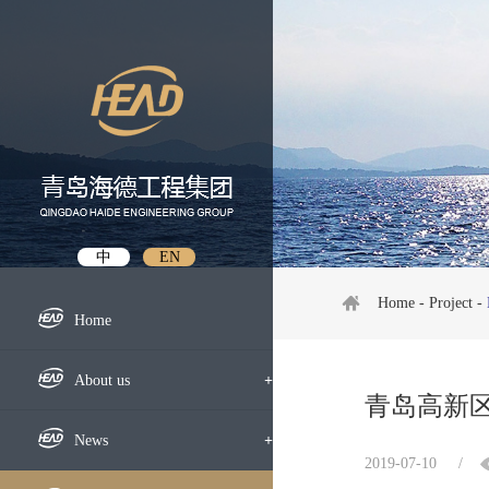
中
EN
Home
-
Project
-
Home
About us
+
青岛高新区
Profile
News
+
2019-07-10
/