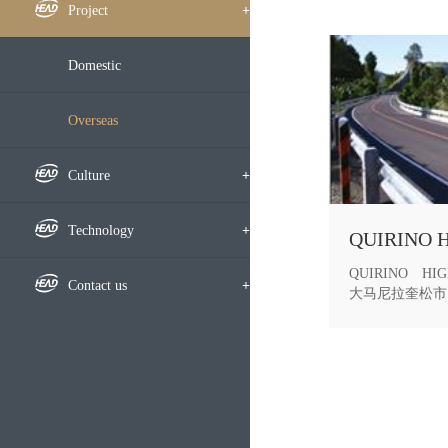
Framework
Company News
Project
+
Subsidiary
Notice
Domestic
Development History
Bidding Information
Overseas
Honors
Media Focus
Culture
+
Video
Culture
Technology
+
QUIRINO H
Employees
Research Highlight
Contact us
+
大马尼拉奎松市内
里。面对当地恶
交通拥堵、台风
Learning Exchange
Research Results
Recruitment
利因素的影响，
终按期完成了全
的充分肯定，为
Party-Masses Work
Technical Exchange
Map