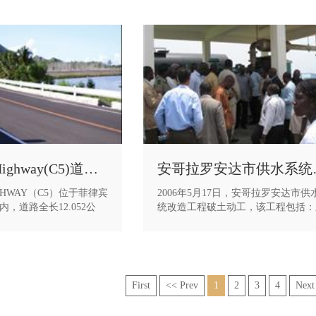
QUIRINO Highway(C5)道路工程
安哥拉
IGHWAY（C5）位于菲律宾
2006年5月17日，安哥拉罗安达市供
，道路全长12.052公
统改造工程破土动工，该工程包括：
劣的天气，项目部克服了
净水厂、取水口、供水站、管线及沿
肆虐、高温酷暑等诸多不
井。该项目工期紧、施工区域分布较
加班加点、迎难而上，最
施工难度大，于2007年10月31日按
部施工任务，赢得了业主
工。 该工程作为安哥拉民生项目，
公司争得了荣誉。
当地政府和民众的较大关注——中国
First
<< Prev
1
2
3
4
Next
哥拉大使馆大使参赞、安哥拉财政部
长、安哥拉水利部部长、安哥拉工程