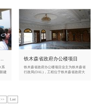
罗安达市供水系统改造工程
铁木森省政府办公楼项目
水系
铁木森省政府办公楼项目业主为铁木森省
新建
行政局(DAL)，工程位于铁木森省政府大
线管
院内，建筑面积3600m2，由省长办公室
广、
和其它100个办公室组成，工程的结构形
时完
式为框架剪力墙结构。
受到
驻安
 >>
Last
部
部部