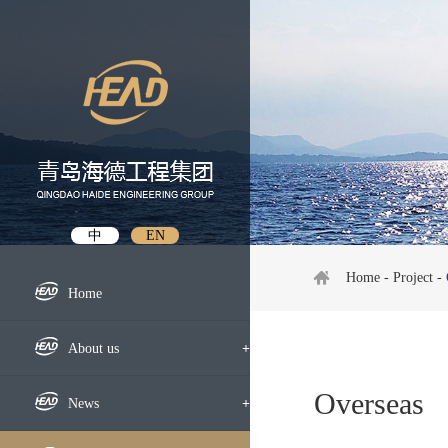
中
EN
Home
-
Project
-
Home
About us
+
Overseas
Profile
News
+