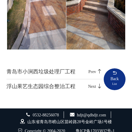
青岛市小涧西垃圾处理厂工程
Prev
Back
List
浮山果艺生态园综合整治工程
Next
0532-88256078
hdjt@qdhdjt.com
山东省青岛市崂山区苗岭路28号金岭广场1号楼
Copyright © 2004-2020
鲁ICP备17033837号-1