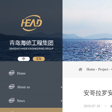
中
EN
Home
-
Project
-
Home
About us
+
安哥拉罗
Profile
News
+
2019-07-10
/