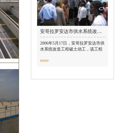
安哥拉罗安达市供水系统改造工程 / 2019-07-10
2006年5月17日，安哥拉罗安达市供
水系统改造工程破土动工，该工程
包括：新建净水厂、取水口、供水
more
站、管线及沿线管井。该项目工期
紧、施工区域分布较广、施工难度
大，于2007年10月31日按时完工。
该工程作为安哥拉民生项目，受到
当地政府和民众的较大关注——中
国驻安哥拉大使馆大使参赞、安哥
拉财政部部长、安哥拉水利部部
长、安哥拉工程部部长等中安两国
政府官员参观视察本项目，对本项
目的施工进展表示肯定，得到业主
（EPAL）和监理公司（DAL）的较
高评价，也受到当地居民的极大欢
迎。 2007年1月份本项目遭遇安哥