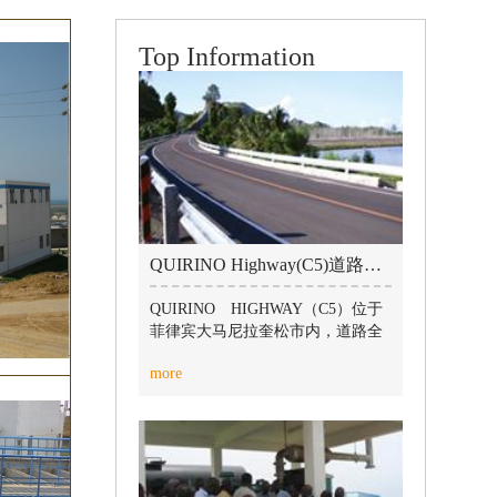
Top Information
QUIRINO Highway(C5)道路工程 / 2019-07-10
QUIRINO HIGHWAY（C5）位于
菲律宾大马尼拉奎松市内，道路全
长12.052公里。面对当地恶劣的天
more
气，项目部克服了交通拥堵、台风
肆虐、高温酷暑等诸多不利因素的
影响，加班加点、迎难而上，最终
按期完成了全部施工任务，赢得了
业主的充分肯定，为公司争得了荣
誉。