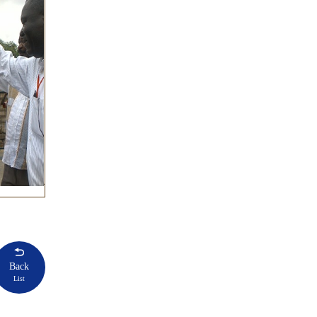
Back
List