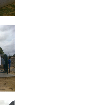
拉“百年不遇”的特大洪涝灾害，项
目部本着永不言败的坚定信念，克
服困难，勇攀高峰！得到业主、监
理及当地其他国内外建筑公司的尊
重！