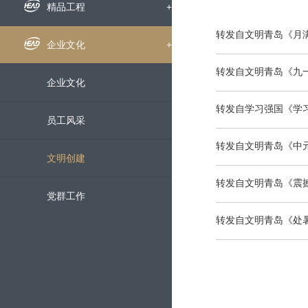
组织机构
企业新闻
精品工程
+
转发自文明青岛《月满
下属公司
通知公告
国内工程
企业文化
+
转发自文明青岛《九
发展历程
招标信息
海外工程
企业文化
转发自学习强国《学
荣誉资质
媒体聚焦
员工风采
转发自文明青岛《中
企业宣传片
文明创建
转发自文明青岛《震撼
党群工作
转发自文明青岛《处暑
科技创新
+
科研动态
服务中心
+