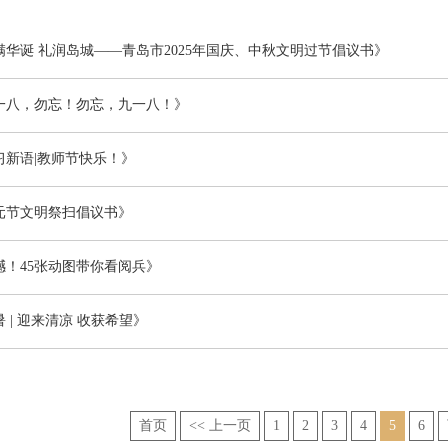
华诞 礼润岛城——青岛市2025年国庆、中秋文明过节倡议书》
一八，勿忘！勿忘，九一八！》
习新语|教师节快乐！》
元节文明祭扫倡议书》
！45张动图带你看阅兵》
 | 迎来清凉 收获希望》
首页
<< 上一页
1
2
3
4
5
6