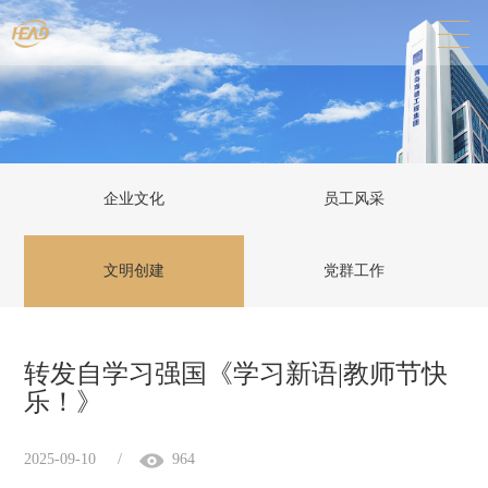
企业文化
员工风采
文明创建
党群工作
转发自学习强国《学习新语|教师节快
乐！》
2025-09-10
/
964