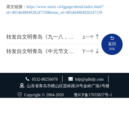
原文链接：
https://www.xuexi.cn/lgpage/detail/index.html?
id=405464904920247159&item_id=405464904920247159
转发自文明青岛《九一八，勿忘！勿忘，九一八！》
上一个
返回
列表
转发自文明青岛《中元节文明祭扫倡议书》
下一个
0532-88256078
hdjt@qdhdjt.com
山东省青岛市崂山区苗岭路28号金岭广场1号楼
Copyright © 2004-2020
鲁ICP备17033837号-1