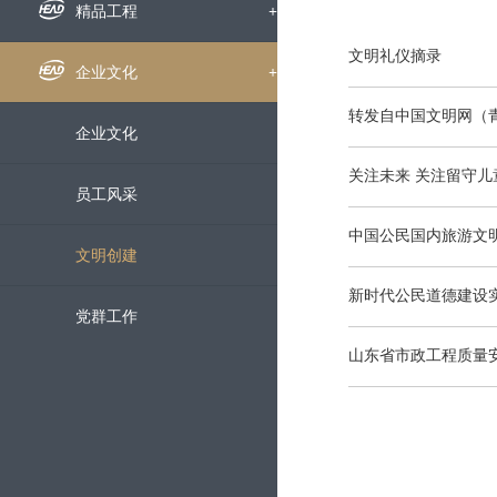
组织机构
企业新闻
精品工程
+
文明礼仪摘录
下属公司
通知公告
国内工程
企业文化
+
转发自中国文明网（
发展历程
招标信息
海外工程
企业文化
关注未来 关注留守儿
荣誉资质
媒体聚焦
员工风采
中国公民国内旅游文
企业宣传片
文明创建
新时代公民道德建设
党群工作
山东省市政工程质量
科技创新
+
科研动态
服务中心
+