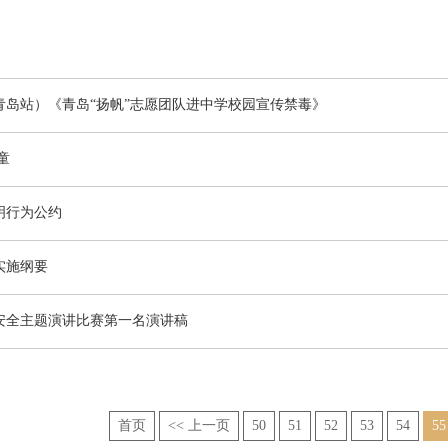
青岛站）《青岛“扬帆”志愿团队进中学校园宣传禁毒》
童
明行为公约
实施纲要
安全主题演讲比赛第一名演讲稿
首页
<< 上一页
50
51
52
53
54
55