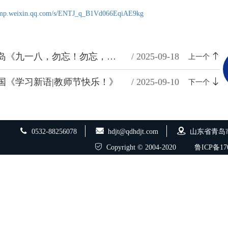
//mp.weixin.qq.com/s/ENTJ_q_B1Vd066EqiAE9kg
转发自文明青岛《九一八，勿忘！勿忘，九一八！》
/ 2025-09-18
上一个
国《学习新语|教师节快乐！》
/ 2025-09-10
下一个
0532-88256078
hdjt@qdhdjt.com
山东省青岛
Copyright © 2004-2020
鲁ICP备170