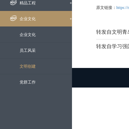
组织机构
企业新闻
精品工程
+
原文链接：
https:
下属公司
通知公告
国内工程
企业文化
+
发展历程
招标信息
海外工程
企业文化
转发自学习强
荣誉资质
媒体聚焦
员工风采
企业宣传片
文明创建
党群工作
科技创新
+
科研动态
服务中心
+