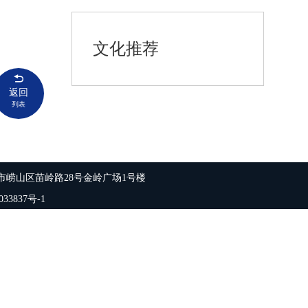
文化推荐
返回
列表
市崂山区苗岭路28号金岭广场1号楼
33837号-1