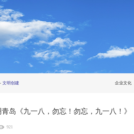
-
文明创建
企业文化
明青岛《九一八，勿忘！勿忘，九一八！》
921