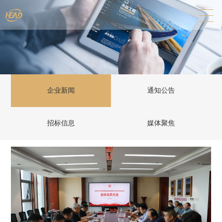
企业新闻
通知公告
招标信息
媒体聚焦