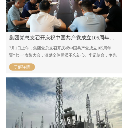
集团党总支召开庆祝中国共产党成立105周年暨“七一”表彰大会 / 2026-07-01
7月1日上午，集团党总支召开庆祝中国共产党成立105周年
暨“七一”表彰大会，激励全体党员不忘初心、牢记使命，争先
创优、勇挑重担，以高质量党建引领高质量发展，奋力开创改
了解详情
革发展新局面。集团党总支书记、董事长巩光磊出席会议并讲
授专题党课，集团党总支委员、总裁白正海主持会议。