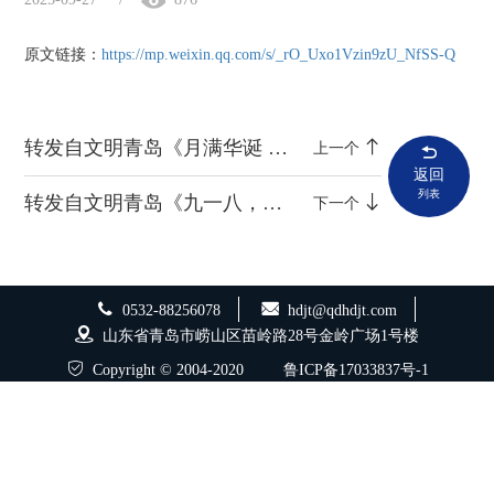
原文链接：
https://mp.weixin.qq.com/s/_rO_Uxo1Vzin9zU_NfSS-Q
转发自文明青岛《月满华诞 礼润岛城——青岛市2025年国庆、中秋文明过节倡议书》
上一个
返回
列表
转发自文明青岛《九一八，勿忘！勿忘，九一八！》
下一个
0532-88256078
hdjt@qdhdjt.com
山东省青岛市崂山区苗岭路28号金岭广场1号楼
Copyright © 2004-2020
鲁ICP备17033837号-1