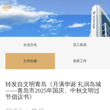
企业文化
员工风采
文明创建
党群工作
转发自文明青岛《月满华诞 礼润岛城
——青岛市2025年国庆、中秋文明过
节倡议书》
2025-09-27
/
876