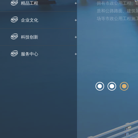
拥有市政公用工程、
组织机构
企业新闻
精品工程
+
质和公路路面、建筑
场等市政公用工程施
下属公司
通知公告
国内工程
企业文化
+
方、隧道、公路、铁
务为一体
发展历程
招标信息
海外工程
企业文化
科技创新
+
荣誉资质
媒体聚焦
员工风采
科研动态
服务中心
+
企业宣传片
文明创建
科研成果
人才招聘
党群工作
技术交流
动态地图