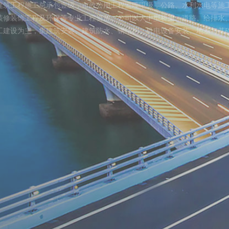
建筑工程施工总承包壹级，市政公用工程监理甲级，公路、水利水电等施
装修装饰工程及环保等专业工程资质。公司以大中型桥梁、道路、给排水
工建设为主，集建筑安装、建筑防水、钢结构、机电设备安装、地基与基
路、园林绿化等工程建设和建筑材料销售、货物进出口、技术进出口、生