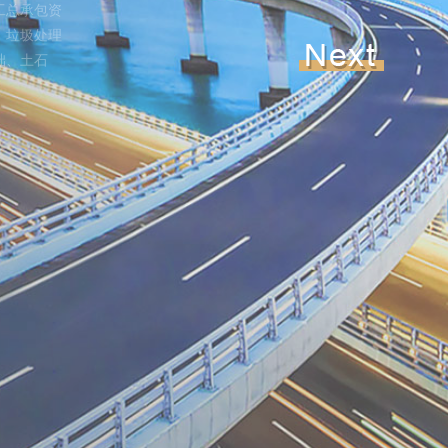
工总承包资
、垃圾处理
础、土石
态科技等业