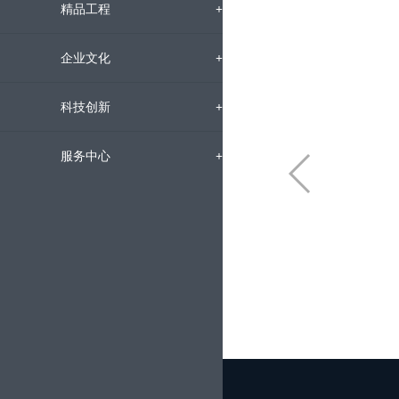
组织机构
企业新闻
精品工程
+
下属公司
通知公告
国内工程
企业文化
+
发展历程
招标信息
海外工程
企业文化
科技创新
+
荣誉资质
媒体聚焦
员工风采
科研动态
服务中心
+
企业宣传片
文明创建
科研成果
人才招聘
党群工作
技术交流
动态地图