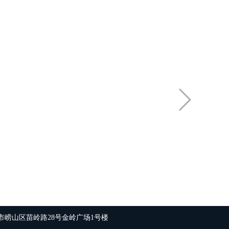
市崂山区苗岭路28号金岭广场1号楼