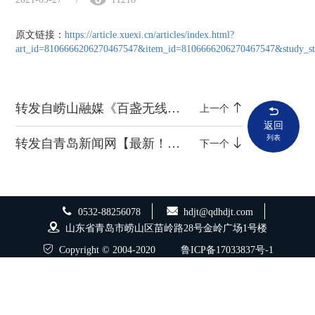
原文链接：
https://article.xuexi.cn/articles/index.html?
art_id=8106666206270467547&item_id=8106666206270467547&study_sty
转发自崂山融媒《百盏无线灯 照亮抗疫路》
上一个
返回
列表
转发自青岛新闻网【最新！环湾路-长沙路立交桥工程首联混凝土箱梁顺利浇筑完成】
下一个
0532-88256078
hdjt@qdhdjt.com
山东省青岛市崂山区苗岭路28号金岭广场1号楼
Copyright © 2004-2020
鲁ICP备17033837号-1