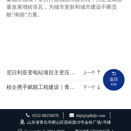
量发展增砖添瓦，为城市更新和城市建设不断贡
献“海德”力量。
尼日利亚变电站项目主变压器等设备安装工作高效有序推进
上一个
返回
列表
校企携手赋能工程建设｜青岛理工大学师生走进海德集团科苑经七路桥项目观摩研学
下一个
0532-88256078
hdjt@qdhdjt.com
山东省青岛市崂山区苗岭路28号金岭广场1号楼