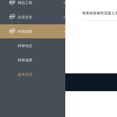
组织机构
企业新闻
精品工程
+
海青铁路钢管混凝土
下属公司
通知公告
国内工程
企业文化
+
发展历程
招标信息
海外工程
企业文化
科技创新
+
荣誉资质
媒体聚焦
员工风采
科研动态
企业宣传片
文明创建
科研成果
党群工作
技术交流
服务中心
+
人才招聘