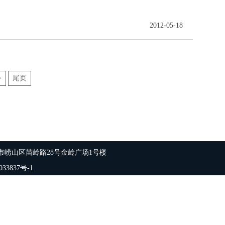
2012-05-18
>
尾页
市崂山区苗岭路28号金岭广场1号楼
33837号-1