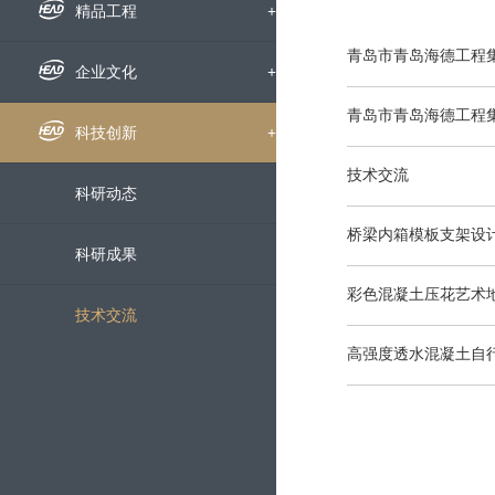
组织机构
企业新闻
精品工程
+
青岛市青岛海德工程
下属公司
通知公告
国内工程
企业文化
+
青岛市青岛海德工程
发展历程
招标信息
海外工程
企业文化
科技创新
+
技术交流
荣誉资质
媒体聚焦
员工风采
科研动态
桥梁内箱模板支架设
企业宣传片
文明创建
科研成果
彩色混凝土压花艺术
党群工作
技术交流
高强度透水混凝土自
服务中心
+
人才招聘