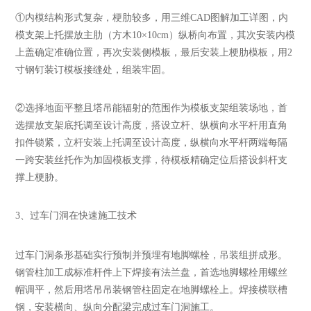
①内模结构形式复杂，梗肋较多，用三维CAD图解加工详图，内
模支架上托摆放主肋（方木10×10cm）纵桥向布置，其次安装内模
上盖确定准确位置，再次安装侧模板，最后安装上梗肋模板，用2
寸钢钉装订模板接缝处，组装牢固。
②选择地面平整且塔吊能辐射的范围作为模板支架组装场地，首
选摆放支架底托调至设计高度，搭设立杆、纵横向水平杆用直角
扣件锁紧，立杆安装上托调至设计高度，纵横向水平杆两端每隔
一跨安装丝托作为加固模板支撑，待模板精确定位后搭设斜杆支
撑上梗胁。
3
、过车门洞在快速施工技术
过车门洞条形基础实行预制并预埋有地脚螺栓，吊装组拼成形。
钢管柱加工成标准杆件上下焊接有法兰盘，首选地脚螺栓用螺丝
帽调平，然后用塔吊吊装钢管柱固定在地脚螺栓上。焊接横联槽
钢，安装横向、纵向分配梁完成过车门洞施工。