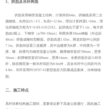
3
、拱肋及吊杆构造
拱肋采用钢管混凝土结构，计算跨径64m。拱轴线采用二次
抛物线，矢跨比f/L=1/5，矢高f=12.8m，理论计算跨度L=64m，理
论拱轴线方程为Y=0.8X-0.0125X2。起拱线位于梁下1.1m，每片拱
肋由2根上、下钢管（φ700×18mm）和两块厚18mm钢板（外边距
40cm）焊接成哑铃型断面。拱肋高度1.65m，两道拱肋中心间距
7.1m。拱肋间设置三道横撑，其中边横撑为K撑，中间撑为一字
撑。横、斜撑均为钢管混凝土结构，横撑钢管直径700mm，壁厚
16mm；斜撑钢管直径500mm，壁厚14mm。全桥拱肋共设11对吊
杆，除拱脚至第一根吊杆间距为8.0m外，其余吊杆中心间距均为
4.8m，吊杆采用PESFD7-61新型低应力防腐成品索体，冷铸锚锚
固。
二、施工特点
系杆拱桥结构施工期间，需要保证桥下高速公路通行，因此施工