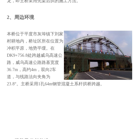
龙，即主桥采用先梁后拱的施工方法。
2
、周边环境
本桥位于平度市灰埠镇下刘家
村耕地内，桥址区所在位置为
冲积平原，地势平缓。在
DK9+756.8处跨越威乌高速公
路，威乌高速公路路基宽度
36.7m，高约4m，双向2车
道，与线路法向夹角为
23.8°。主桥采用1孔64m钢管混凝土系杆拱桥跨越。