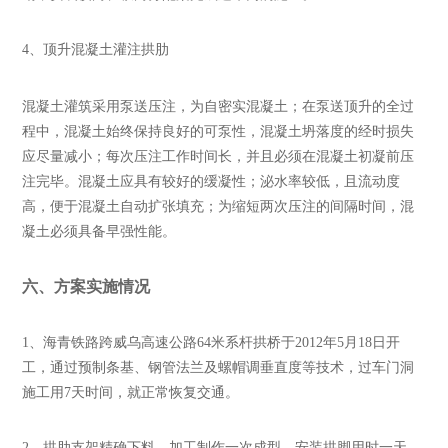
4
、顶升混凝土灌注拱肋
混凝土灌筑采用泵送压注，为自密实混凝土；在泵送顶升的全过
程中，混凝土始终保持良好的可泵性，混凝土坍落度的经时损失
应尽量减小；每次压注工作时间长，并且必须在混凝土初凝前压
注完毕。混凝土应具有较好的缓凝性；泌水率较低，且流动度
高，便于混凝土自动扩张填充；为缩短两次压注的间隔时间，混
凝土必须具备早强性能。
六、方案实施情况
1
、海青铁路跨威乌高速公路64米系杆拱桥于2012年5月18日开
工，通过预制条基、钢管法兰及螺帽调垂直度等技术，过车门洞
施工用7天时间，就正常恢复交通。
2
、拱肋支架精确下料，加工制作一次成型，安装拱脚用时一天，