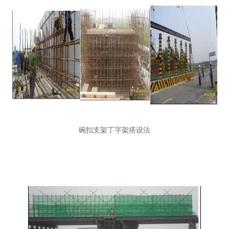
碗扣支架丁字架搭设法