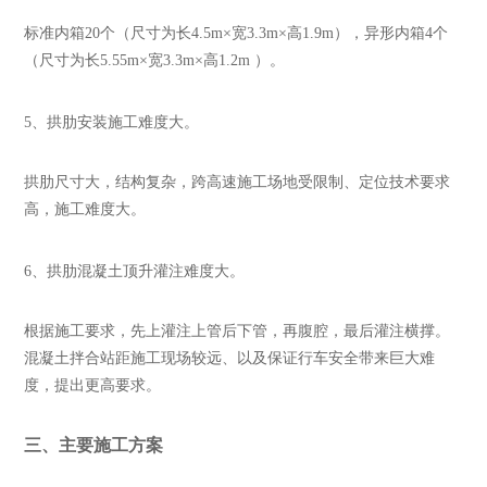
标准内箱20个（尺寸为长4.5m×宽3.3m×高1.9m），异形内箱4个
（尺寸为长5.55m×宽3.3m×高1.2m ）。
5、拱肋安装施工难度大。
拱肋尺寸大，结构复杂，跨高速施工场地受限制、定位技术要求
高，施工难度大。
6、拱肋混凝土顶升灌注难度大。
根据施工要求，先上灌注上管后下管，再腹腔，最后灌注横撑。
混凝土拌合站距施工现场较远、以及保证行车安全带来巨大难
度，提出更高要求。
三、主要施工方案