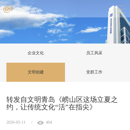
企业文化
员工风采
文明创建
党群工作
转发自文明青岛《崂山区这场立夏之
约，让传统文化“活”在指尖》
2026-05-11
/
404