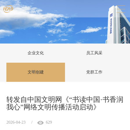
企业文化
员工风采
文明创建
党群工作
转发自中国文明网《“书读中国·书香润
我心”网络文明传播活动启动》
2026-04-23
/
629