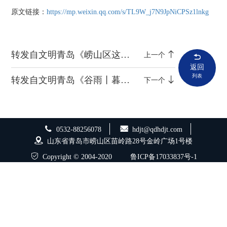
原文链接：
https://mp.weixin.qq.com/s/TL9W_j7N9JpNiCPSz1lnkg
转发自文明青岛《崂山区这场立夏之约，让传统文化“活”在指尖》
上一个
返回
列表
转发自文明青岛《谷雨丨暮春归序 雨生百谷》
下一个
0532-88256078
hdjt@qdhdjt.com
山东省青岛市崂山区苗岭路28号金岭广场1号楼
Copyright © 2004-2020
鲁ICP备17033837号-1