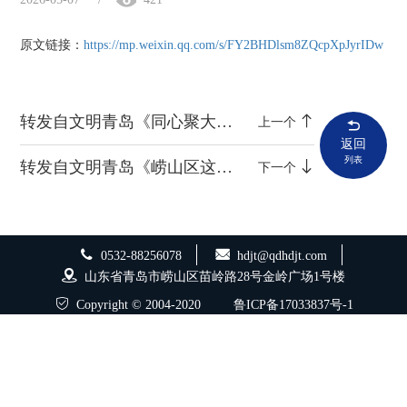
原文链接：
https://mp.weixin.qq.com/s/FY2BHDlsm8ZQcpXpJyrIDw
转发自文明青岛《同心聚大爱、共情沐暖阳！青岛举办第三十六次全国助残日主题活动》
上一个
返回
列表
转发自文明青岛《崂山区这场立夏之约，让传统文化“活”在指尖》
下一个
0532-88256078
hdjt@qdhdjt.com
山东省青岛市崂山区苗岭路28号金岭广场1号楼
Copyright © 2004-2020
鲁ICP备17033837号-1