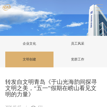
企业文化
员工风采
文明创建
党群工作
转发自文明青岛《于山光海韵间探寻
文明之美，“五一”假期在崂山看见文
明的力量》
2026-05-07
/
421