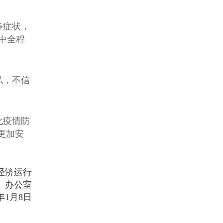
等症状，
中全程
私，不信
化疫情防
更加安
经济运行
）办公室
1年1月8日