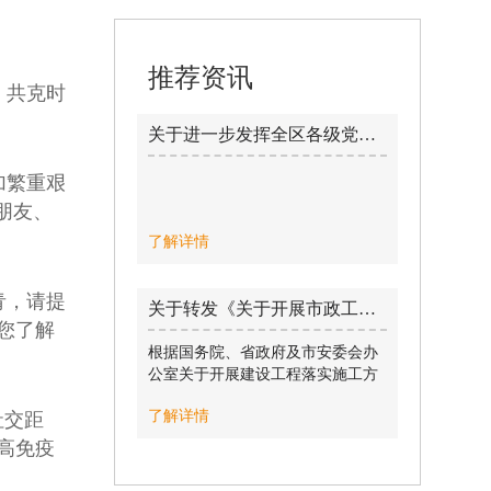
推荐资讯
，共克时
关于进一步发挥全区各级党组织和党员作用 做好近期疫情防控工作的倡议书 / 2021-01-25
加繁重艰
朋友、
了解详情
青，请提
关于转发《关于开展市政工程及城市轨道交通工程落实施工方案专项行动实施方案》的通知 / 2015-06-24
您了解
根据国务院、省政府及市安委会办
公室关于开展建设工程落实施工方
案专项行动有关要求，为彻底整治
了解详情
社交距
施工单位无施工方案、不按方案及
操作规程施工和违章蛮干等问题，
高免疫
决定自即日起到 2015 年底，组织开
展市政工程（含城市轨道交通工