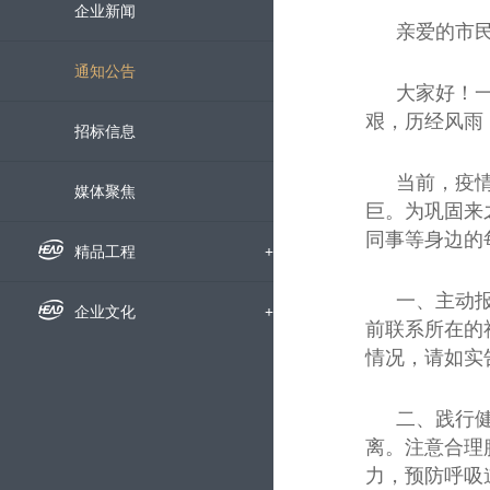
组织机构
企业新闻
亲爱的市
下属公司
通知公告
大家好！
艰，历经风雨
发展历程
招标信息
当前，疫
荣誉资质
媒体聚焦
巨。为巩固来
同事等身边的
企业宣传片
精品工程
+
一、主动
国内工程
企业文化
+
前联系所在的
情况，请如实
海外工程
企业文化
科技创新
+
二、践行
员工风采
科研动态
服务中心
+
离。注意合理
力，预防呼吸