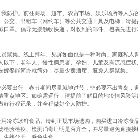
自我防护。前往商场、超市、农贸市场、娱乐场所等人员
、公交、出租车（网约车）等公共交通工具及电梯，请提
戴口罩。倡导无接触收快递，对收到的邮件、包裹先进行
人员聚集。线上拜年、见屏如面也是一种时尚。家庭私人
0人以下，老年人、慢性病患者、孕妇、儿童及有流感症状
丧嫁娶能简办就简办，尽量少摆酒席、避免人群聚集。
非必要出行。春节期间尽量就地过节，非必要不出青岛，
情重点地区。如确需远行，请提前了解目的地疫情风险等
做好行程记录，并全程做好个人防护。
食用冷冻冰鲜食品。请到正规市场选购，购买进口冷冻食
物检验检疫、检测消毒证明是否齐全，并尽量避免直接接
，生熟分开，避免生食。