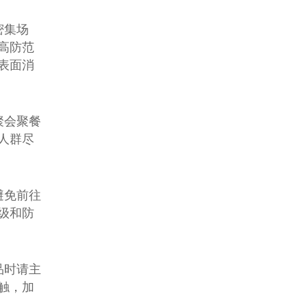
程）落实施工方案专项活动，实施
方案如下：
密集场
高防范
表面消
聚会聚餐
人群尽
避免前往
级和防
品时请主
触，加