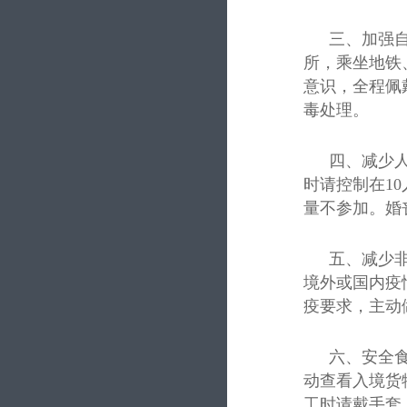
文明创建
科研成果
人才招聘
三、加强
党群工作
技术交流
动态地图
所，乘坐地铁
意识，全程佩
毒处理。
四、减少
时请控制在1
量不参加。婚
五、减少
境外或国内疫
疫要求，主动
六、安全
动查看入境货
工时请戴手套