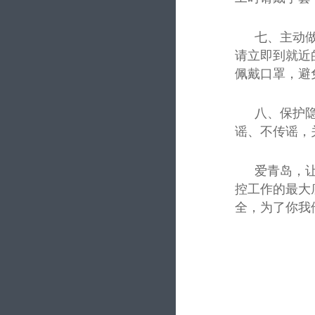
七、主动
请立即到就近
佩戴口罩，避
八、保护
谣、不传谣，
爱青岛，
控工作的最大
全，为了你我