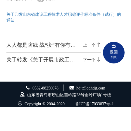
关于印发山东省建设工程技术人才职称评价标准条件（试行）的
通知
人人都是防线 战“疫”有你有我 ——致广大市民朋友们的一封信
上一个
返回
列表
关于转发《关于开展市政工程及城市轨道交通工程落实施工方案专项行动实施方案》的通知
下一个
0532-88256078
hdjt@qdhdjt.com
山东省青岛市崂山区苗岭路28号金岭广场1号楼
Copyright © 2004-2020
鲁ICP备17033837号-1