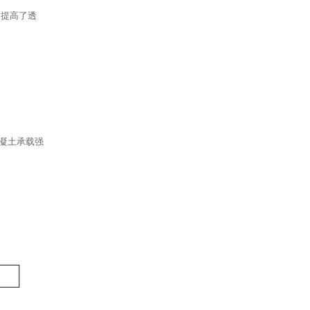
，提高了透
凝土承载强