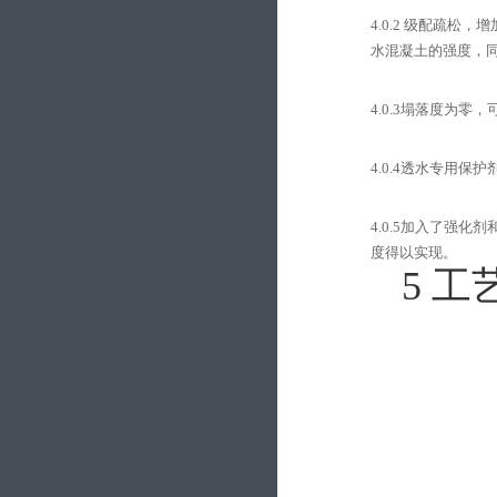
4.0.2
级配疏松，增
水混凝土的强度，
4.0.3
塌落度为零，
4.0.4
透水专用保护
4.0.5
加入了强化剂
度得以实现。
5
工