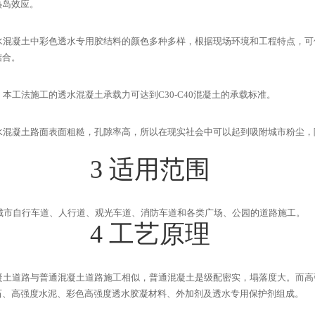
热岛效应。
水混凝土中彩色透水专用胶结料的颜色多种多样，根据现场环境和工程特点，可
结合。
，本工法施工的透水混凝土承载力可达到
C30-C40
混凝土的承载标准。
水混凝土路面表面粗糙，孔隙率高，所以在现实社会中可以起到吸附城市粉尘，
3
适用范围
城市自行车道、人行道、观光车道、消防车道和各类广场、公园的道路施工。
4
工艺原理
凝土道路与普通混凝土道路施工相似，普通混凝土是级配密实，塌落度大。而高
石、高强度水泥、彩色高强度透水胶凝材料、外加剂及透水专用保护剂组成。