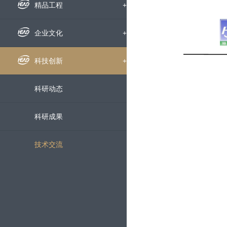
组织机构
企业新闻
精品工程
+
下属公司
通知公告
国内工程
企业文化
+
发展历程
招标信息
海外工程
企业文化
科技创新
+
荣誉资质
媒体聚焦
员工风采
科研动态
企业宣传片
文明创建
科研成果
党群工作
技术交流
服务中心
+
人才招聘