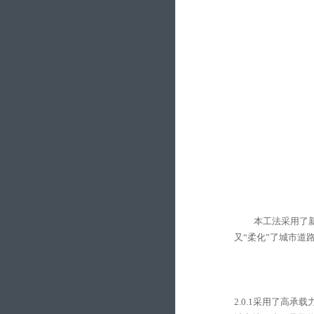
本工法采用了
又“
柔化
”
了城市道
2.0.1
采用了高承载