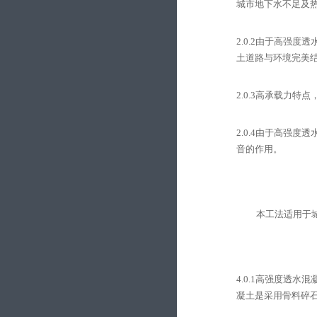
城市地下水不足及
2.0.2
由于高强度透
土道路与环境完美
2.0.3
高承载力特点
2.0.4
由于高强度透
音的作用。
本工法适用于
4.0.1
高强度透水混
凝土是采用骨料碎