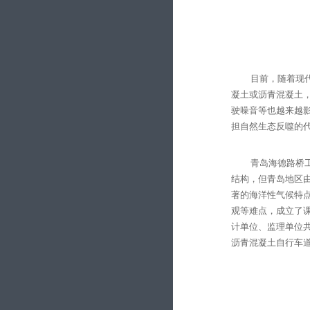
目前，随着现
凝土或沥青混凝土
驶噪音等也越来越
担自然生态反噬的
青岛海德路桥
结构，但青岛地区
著的海洋性气候特
观等难点，成立了
计单位、监理单位
沥青混凝土自行车