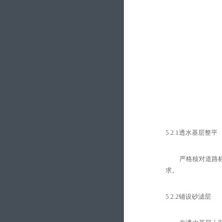
5.2.1
透水基层整平
严格核对道路
求。
5.2.2
铺设砂滤层