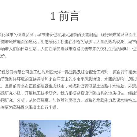
1
前言
代化城市的快速发展，城市建设也在如火如荼的快速崛起。现行城市道路路面主
，随着城市地面的硬化，生态绿化面积也在不断的减少，大量的热岛现象、城市
影响着人们的日常生活，人们在享受着城市道路完善带来的便利生活的同时，也
代价。
工程股份有限公司施工红岛片区大洋一路道路及综合配套工程时，原自行车道为
由于受海洋环境的直接调节和来自洋面上的东南季风及海流、水团的影响，所以
点。且目前青岛市正提倡建设生态城市，考虑到沥青混凝土道路排水性差、外观
课题研究小组，开展施工技术研究。我方根据勘察设计院出具的地质报告，经建
共同研究、分析，从路面强度、与轮胎的摩擦力、道路的承载能力及保水性特点
道变更为高强透水混凝土自行车道。