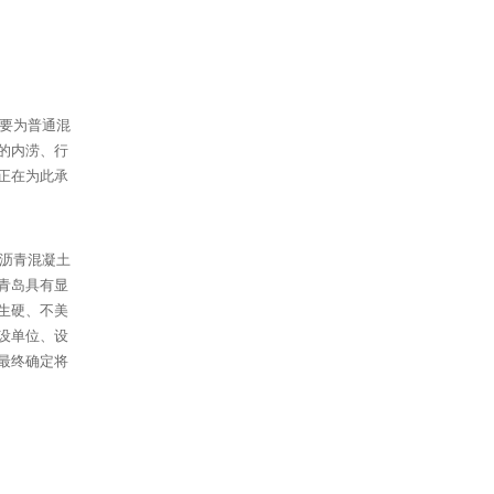
要为普通混
的内涝、行
正在为此承
沥青混凝土
青岛具有显
生硬、不美
设单位、设
最终确定将