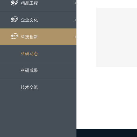
组织机构
企业新闻
精品工程
+
下属公司
通知公告
国内工程
企业文化
+
发展历程
招标信息
海外工程
企业文化
科技创新
+
荣誉资质
媒体聚焦
员工风采
科研动态
企业宣传片
文明创建
科研成果
党群工作
技术交流
服务中心
+
人才招聘