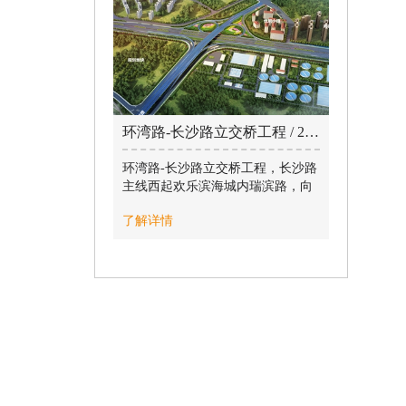
16368㎡。
1号再生资源科技中心项目为江北第
一个地下垃圾转运站，开挖深度深
达16m ，建筑面积5607㎡，共三
层。大面积基底标高-1.5米，局部
坑底标高-7.0m、-11.5m。设计规模
100吨/天。
环湾路-长沙路立交桥工程 / 2022-05-19
该项目地上为开放式公园；净水厂
出水水质满足景观环境用水，项目
环湾路-长沙路立交桥工程，长沙路
建成后将降低排入大气及附近海域
主线西起欢乐滨海城内瑞滨路，向
的污染物浓度，改善和提升周边的
东上跨环湾路后接长沙路跨铁路高
环境质量。
了解详情
架桥7号桥，东西长900米；环湾路
位于地面层，南起保利香槟国际南
区，北至胶州湾大桥收费站，工程
范围南北长1140米，桥梁总面积约2
万平方米。主要建设内容包括道
路、桥梁、管线、景观绿化、照明
及交通设施等工程。项目建成后，
与南端的瑞昌路立交、北端的李村
河互通立交，共同组成环湾路交通
疏解的关键节点。对于解决欢乐滨
海城以及滨海新区内部居民的出行