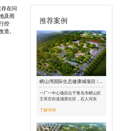
状存在问
地及雨
推荐案例
行控
改造。
崂山湾国际生态健康城项目 / 2022-05-19
一厂一中心项目位于青岛市崂山区
王哥庄街道浦里社区，石人河东
侧，湾横四号线南侧，属于市政生
了解详情
产性建筑。
其中1#水质净化厂项目为青岛第二
个全地下污水处理厂，全地下基础
埋深15.5m ，分三层，总建筑面积