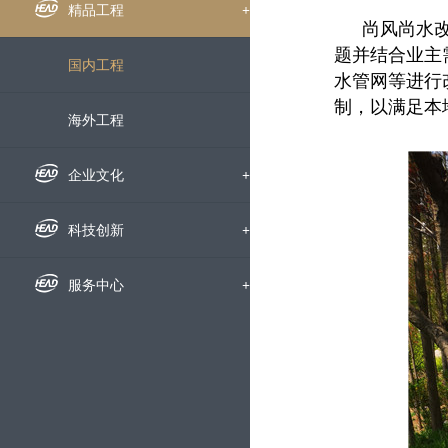
组织机构
企业新闻
精品工程
+
尚风尚水
题并结合业主
下属公司
通知公告
国内工程
水管网等进行
制，以满足本
发展历程
招标信息
海外工程
荣誉资质
媒体聚焦
企业文化
+
企业宣传片
企业文化
科技创新
+
员工风采
科研动态
服务中心
+
文明创建
科研成果
人才招聘
党群工作
技术交流
动态地图