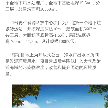
个全地下污水处理厂，全地下基础埋深
15.5m
，分
三层，总建筑面积
16368
㎡。
1
号再生资源科技中心项目为江北第一个地下垃
圾转运站，开挖深度深达
16m
，建筑面积
5607
㎡，
共三层。大面积基底标高
-1.5
米，局部坑底标
高
-7.0m
、
-11.5m
。设计规模
100
吨
/
天。
该项目地上为开放式公园；净水厂出水水质满
足景观环境用水，项目建成后将降低排入大气及附
近海域的污染物浓度，改善和提升周边的环境质
量。