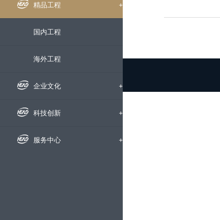
组织机构
企业新闻
精品工程
+
下属公司
通知公告
国内工程
发展历程
招标信息
海外工程
荣誉资质
媒体聚焦
企业文化
+
企业宣传片
企业文化
科技创新
+
员工风采
科研动态
服务中心
+
文明创建
科研成果
人才招聘
党群工作
技术交流
动态地图