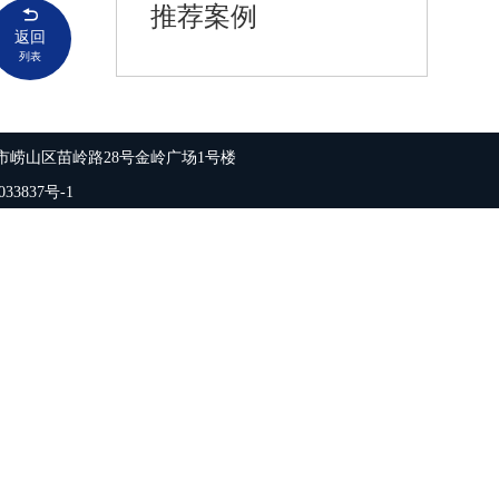
推荐案例
返回
列表
市崂山区苗岭路28号金岭广场1号楼
33837号-1