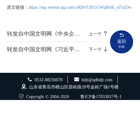
原文链接：
https://mp.weixin.qq.com/s/K0vT3EGGWq8rbE_sl7oZJw
转发自中国文明网《中央企业微电影（微视频）：我的爱国“心”》
上一个
返回
列表
转发自中国文明网《习近平：推动落实全球发展倡议、全球安全倡议、全球文明倡议、全球治理倡议》
下一个
0532-88256078
hdjt@qdhdjt.com
山东省青岛市崂山区苗岭路28号金岭广场1号楼
Copyright © 2004-2020
鲁ICP备17033837号-1