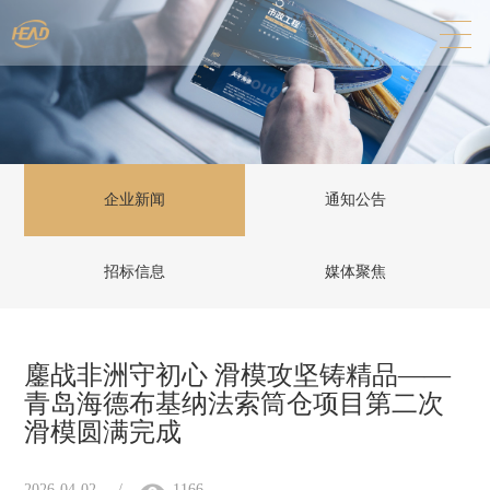
企业新闻
通知公告
招标信息
媒体聚焦
鏖战非洲守初心 滑模攻坚铸精品——
青岛海德布基纳法索筒仓项目第二次
滑模圆满完成
2026-04-02
/
1166