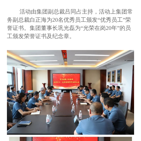
活动由集团副总裁吕同占主持，活动上集团常
务副总裁白正海为20名优秀员工颁发“优秀员工”荣
誉证书。集团董事长巩光磊为“光荣在岗20年”的员
工颁发荣誉证书及纪念章。