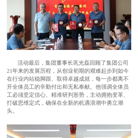
活动最后，集团董事长巩光磊回顾了集团公司
21年来的发展历程，从创业初期的艰难起步到如今
在行业内站稳脚跟、取得卓越成就，每一步都离不
开全体员工的辛勤付出和无私奉献。他强调全体员
工必须坚定信心、精准研判形势，主动拥抱变革、
打破思维定式，确保在全新的机遇浪潮中勇立潮
头。