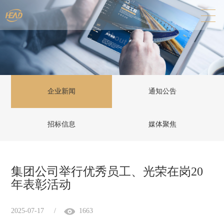
企业新闻
通知公告
招标信息
媒体聚焦
集团公司举行优秀员工、光荣在岗20
年表彰活动
2025-07-17
/
1663