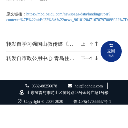
原文链接：
https://mbd.baidu.com/newspage/data/landingsuper?
context=%7B%22nid%22%3A%22news_9610120471670797009%22%7D&
转发自学习强国山教传媒《先锋人物|青岛海德工程集团李庚忠：传承工匠精神 发挥领军作用》
上一个
返回
列表
转发自市政公用中心 青岛住房和城乡建设【助力乡村振兴 “先锋住建”在行动——青岛海德工程集团献爱心办实事】
下一个
0532-88256078
hdjt@qdhdjt.com
山东省青岛市崂山区苗岭路28号金岭广场1号楼
Copyright © 2004-2020
鲁ICP备17033837号-1