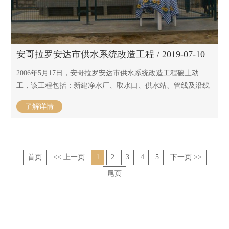
安哥拉罗安达市供水系统改造工程 / 2019-07-10
2006年5月17日，安哥拉罗安达市供水系统改造工程破土动
工，该工程包括：新建净水厂、取水口、供水站、管线及沿线
管井。该项目工期紧、施工区域分布较广、施工难度大，于
了解详情
2007年10月31日按时完工。
该工程作为安哥拉民生项目，受到当地政府和民众的较大关注
——中国驻安哥拉大使馆大使参赞、安哥拉财政部部长、安哥
拉水利部部长、安哥拉工程部部长等中安两国政府官员参观视
首页
<< 上一页
1
2
3
4
5
下一页 >>
察本项目，对本项目的施工进展表示肯定，得到业主
尾页
（EPAL）和监理公司（DAL）的较高评价，也受到当地居民
的极大欢迎。
2007年1月份本项目遭遇安哥拉“百年不遇”的特大洪涝灾害，项
目部本着永不言败的坚定信念，克服困难，勇攀高峰！得到业
主、监理及当地其他国内外建筑公司的尊重！