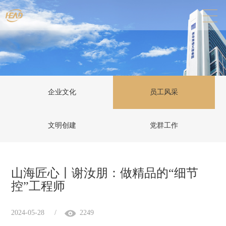
企业文化
员工风采
文明创建
党群工作
山海匠心丨谢汝朋：做精品的“细节
控”工程师
2024-05-28
/
2249