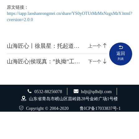
原文链接：
https://iapp.laoshanrongmei.cn/share/YS0yOTUtMzMxNzgxMzY.html?
cversion=2.0.0
山海匠心丨徐晨星：托起道桥“安全”网
上一个
返回
列表
山海匠心|侯现真：”执拗”工程人
下一个
0532-88256078
hdjt@qdhdjt.com
山东省青岛市崂山区苗岭路28号金岭广场1号楼
Copyright © 2004-2020
鲁ICP备17033837号-1