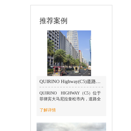
推荐案例
QUIRINO Highway(C5)道路工程 / 2019-07-10
QUIRINO HIGHWAY（C5）位于
菲律宾大马尼拉奎松市内，道路全
长12.052公里。面对当地恶劣的天
了解详情
气，项目部克服了交通拥堵、台风
肆虐、高温酷暑等诸多不利因素的
影响，加班加点、迎难而上，最终
按期完成了全部施工任务，赢得了