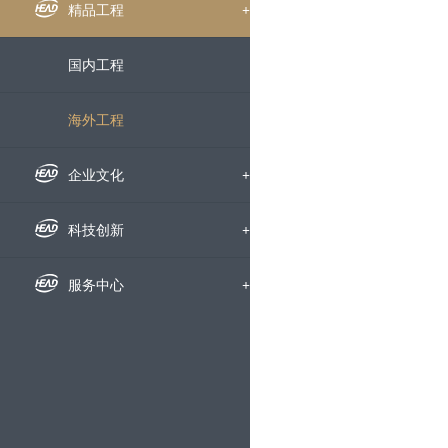
组织机构
企业新闻
精品工程
+
下属公司
通知公告
国内工程
发展历程
招标信息
海外工程
荣誉资质
媒体聚焦
企业文化
+
企业宣传片
企业文化
科技创新
+
员工风采
科研动态
服务中心
+
文明创建
科研成果
人才招聘
党群工作
技术交流
动态地图