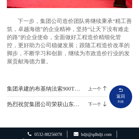
下一步，集团公司造价团队将继续秉承“精工善
筑，卓越海德”的企业精神，坚持“让天下没有难走
的路”的企业使命，全面做好工程造价精细化管
控，更好助力公司稳健发展；跟随工程造价改革的
脚步，不断学习和创新，继续为市政造价行业的发
展贡献海德力量。
集团承建的布基纳法索900TPD黏土烧结线土建工程项目开工
上一个
返回
列表
热烈祝贺集团公司荣获山东省“五一劳动奖状”等荣誉！
下一个
0532-88256078
hdjt@qdhdjt.com