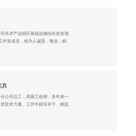
公司东岸产业园区基础设施综合改造项
工作室成员，他为人诚恳，敬业，精
担当，积极参与工程建设，近三年先后
级专利2项；近三年QC成果推广创造效
9.4万元，荣获企业2020年度优秀员
现真
一分公司总工，高级工程师。多年来一
中坚技术力量。工作中踏实肯干，精益
学，注重自身技能提升，成为公司最年
了《崂山区市政基础设施工程资料汇
。