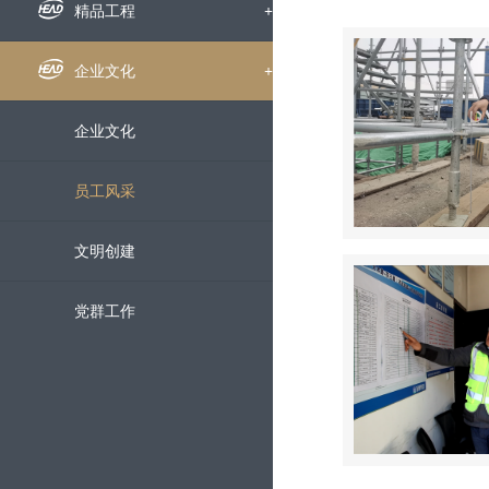
组织机构
企业新闻
精品工程
+
下属公司
通知公告
国内工程
企业文化
+
发展历程
招标信息
海外工程
企业文化
荣誉资质
媒体聚焦
员工风采
企业宣传片
文明创建
党群工作
科技创新
+
科研动态
服务中心
+