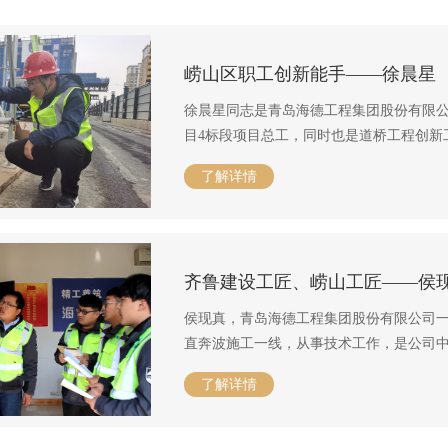
崂山区职工创新能手——徐晨星
徐晨星同志是青岛海德工程集团股份有限
目4标段项目总工，同时也是道桥工程创新
业，学习刻苦，勇于创新，在项目上勇于
了解详情
获得省级QC成果9篇，市级工法1篇，国家
益约35.8万元，工法成果推广创造效益约为4
工、2023年度“崂山区职工创新能手”。
齐鲁建设工匠、崂山工匠——侯
侯现真，青岛海德工程集团股份有限公司
直奔波施工一线，从事技术工作，是公司
求精，弘扬和践行工匠精神，同时勤奋好
了解详情
轻的一级建造师和高级工程师；主持参与
编》的起草工作，进一步提升了专业水平