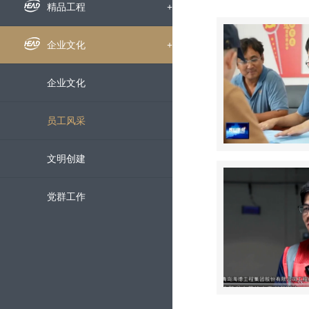
组织机构
企业新闻
精品工程
+
下属公司
通知公告
国内工程
企业文化
+
发展历程
招标信息
海外工程
企业文化
荣誉资质
媒体聚焦
员工风采
企业宣传片
文明创建
党群工作
科技创新
+
科研动态
服务中心
+