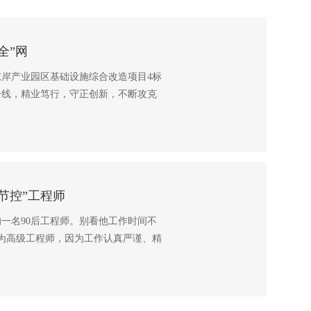
全”网
岸产业园区基础设施综合改造项目4标
一线，精业笃行，守正创新，不断攻克
技术支撑和安全保障。
节控”工程师
一名90后工程师。别看他工作时间不
为高级工程师，因为工作认真严谨、精
也是能独当一面的项目经理，在各市政
的《山海匠心》一起走近这位市政建筑