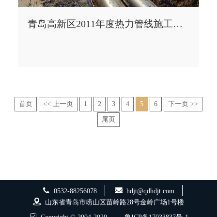
青岛高新区2011年度热力管线施工工程
首页
<< 上一页
1
2
3
4
5
6
下一页 >>
尾页
0532-88256078
hdjt@qdhdjt.com
山东省青岛市崂山区苗岭路28号金岭广场1号楼