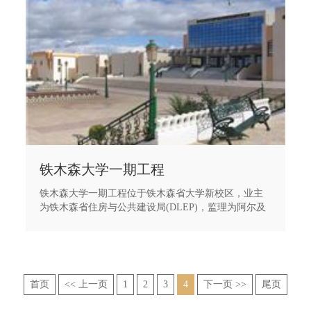
铁木森大学一期工程
铁木森大学一期工程位于铁木森省大学新校区，业主
为铁木森省住房与公共建设局(DLEP)，监理为阿尔及
利亚的邓布雷设计监理公司(DAMBRI)。大学一期工程
建筑面积23943 m2，由不同使用功能的阶梯教室、教
室、实验室、图书馆、行政楼等组成。工程的结构形
式均为框架剪力墙结构。大学一期工程已于2007.9月通
过验收并投入使用。大学一期工程曾荣获中建总公司
首页
<< 上一页
1
2
3
4
下一页 >>
尾页
的《中建杯》和青建集团股份公司的《青建杯》等奖
项、并多次受到阿尔及利亚政府和铁木森省政府的好