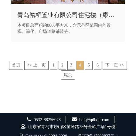
青岛裕桥置业有限公司住宅楼（康庭嘉苑1.2期.雍翠湾）示范区景观绿化工程
本项目总面积约8000平方米，含示范区范围内的景
观、绿化、广场道路铺装等。
首页
<< 上一页
1
2
3
4
5
6
下一页 >>
尾页
0532-88256078
hdjt@qdhdjt.com
山东省青岛市崂山区苗岭路28号金岭广场1号楼