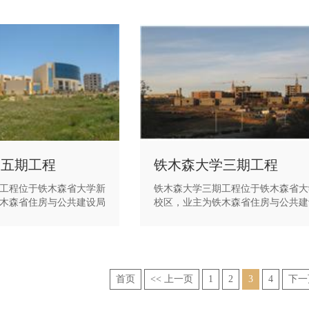
学五期工程
铁木森大学三期工程
工程位于铁木森省大学新
铁木森大学三期工程位于铁木森省大
木森省住房与公共建设局
校区，业主为铁木森省住房与公共建
理为阿尔及利亚的邓布雷设
(DLEP)，监理为阿尔及利亚的邓布
MBRI)。大学五期工程建
计监理公司(DAMBRI)。大学三期工
 m2，由不同使用功能的阶
筑面积23163 m2，由不同使用功能
实验室、图书馆、行政楼
梯教室、教室、实验室、图书馆、行
结构形式均为框架剪力墙
等组成，结构形式均为框架剪力墙结
首页
<< 上一页
1
2
3
4
下一
正在进行主体部分施工。
该工程曾荣获《中建阿尔及利亚经理
合检查二等奖》