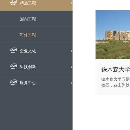
组织机构
企业新闻
精品工程
+
下属公司
通知公告
国内工程
发展历程
招标信息
海外工程
荣誉资质
媒体聚焦
企业文化
+
企业宣传片
企业文化
科技创新
+
铁木森大
铁木森大学五期
员工风采
科研动态
服务中心
+
校区，业主为铁
(DLEP)，监
计监理公司(DA
文明创建
科研成果
人才招聘
筑面积16000
梯教室、教室、
等组成。工程的
党群工作
技术交流
动态地图
结构。目前工程