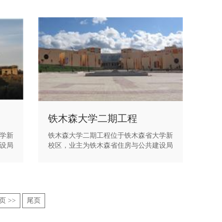
铁木森大学二期工程
学新
铁木森大学二期工程位于铁木森省大学新
设局
校区，业主为铁木森省住房与公共建设局
雷设
(DLEP)，监理为阿尔及利亚的邓布雷设
程建
计监理公司(DAMBRI)。大学二期工程建
的阶
筑面积31563 m2，由不同使用功能的阶
政楼
梯教室、教室、实验室、图书馆、行政楼
构。
等组成。工程的结构形式均为框架剪力墙
页 >>
尾页
部综
结构。大学二期工程于2008.12通过临时
验收并以投入使用。大学二期工程曾荣获