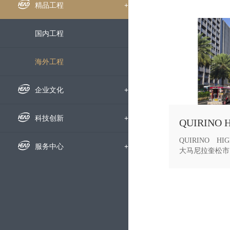
组织机构
企业新闻
精品工程
+
下属公司
通知公告
国内工程
发展历程
招标信息
海外工程
荣誉资质
媒体聚焦
企业文化
+
企业宣传片
企业文化
科技创新
+
QUIRINO H
员工风采
科研动态
服务中心
+
大马尼拉奎松市内
里。面对当地恶
交通拥堵、台风
文明创建
科研成果
人才招聘
利因素的影响，
终按期完成了全
的充分肯定，为
党群工作
技术交流
动态地图