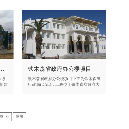
罗安达市供水系统改造工程
铁木森省政府办公楼项目
水系
铁木森省政府办公楼项目业主为铁木森省
新建
行政局(DAL)，工程位于铁木森省政府大
线管
院内，建筑面积3600m2，由省长办公室
广、
和其它100个办公室组成，工程的结构形
时完
式为框架剪力墙结构。
地政
页 >>
尾页
拉大
安哥