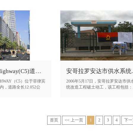
QUIRINO Highway(C5)道路工程
安哥拉
IGHWAY（C5）位于菲律宾
2006年5月17日，安哥拉罗安达市供
，道路全长12.052公
统改造工程破土动工，该工程包括：
劣的天气，项目部克服了
净水厂、取水口、供水站、管线及沿
肆虐、高温酷暑等诸多不
井。该项目工期紧、施工区域分布较
加班加点、迎难而上，最
施工难度大，于2007年10月31日按
部施工任务，赢得了业主
工。
公司争得了荣誉。
该工程作为安哥拉民生项目，受到当
首页
<< 上一页
1
2
3
4
下一
府和民众的较大关注——中国驻安哥
使馆大使参赞、安哥拉财政部部长、