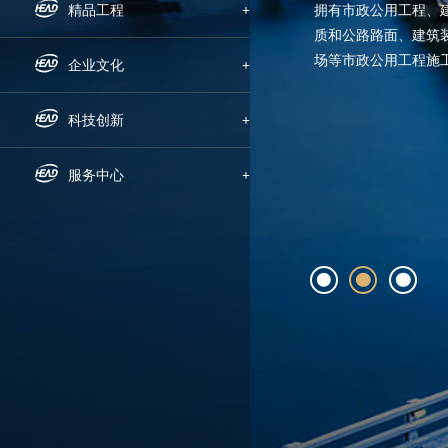
拥有市政公用工程、
组织机构
企业新闻
精品工程
+
质和公路路面、建筑
场等市政公用工程施
下属公司
通知公告
国内工程
企业文化
+
方、隧道、公路、铁
务为一体
发展历程
招标信息
海外工程
企业文化
科技创新
+
荣誉资质
媒体聚焦
员工风采
科研动态
服务中心
+
企业宣传片
文明创建
科研成果
人才招聘
党群工作
技术交流
动态地图