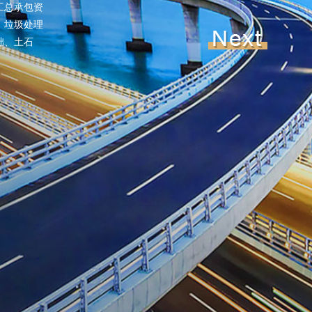
工总承包资
、垃圾处理
础、土石
态科技等业