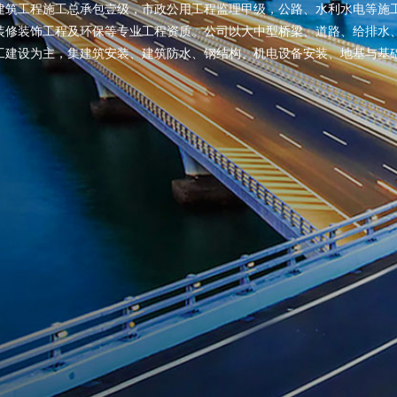
建筑工程施工总承包壹级，市政公用工程监理甲级，公路、水利水电等施
装修装饰工程及环保等专业工程资质。公司以大中型桥梁、道路、给排水
工建设为主，集建筑安装、建筑防水、钢结构、机电设备安装、地基与基
路、园林绿化等工程建设和建筑材料销售、货物进出口、技术进出口、生