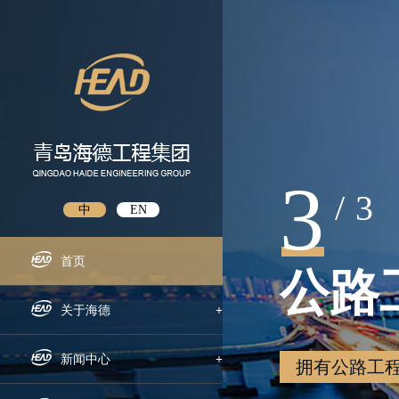
3
/
3
中
EN
首页
公路
关于海德
+
企业概况
新闻中心
+
拥有公路工