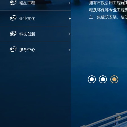
拥有市政公用工程施
组织机构
企业新闻
精品工程
+
程及环保等专业工程
主，集建筑安装、建
下属公司
通知公告
国内工程
企业文化
+
化...
发展历程
招标信息
海外工程
企业文化
科技创新
+
荣誉资质
媒体聚焦
员工风采
科研动态
服务中心
+
企业宣传片
文明创建
科研成果
人才招聘
党群工作
技术交流
动态地图